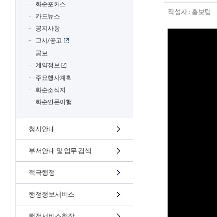
화순포커스
작성자 : 홍보팀
카드뉴스
공지사항
고시/공고
공보
계약정보
주요행사계획
화순소식지
화순인문여행
청사안내
부서안내 및 업무 검색
적극행정
행정정보서비스
행정서비스헌장