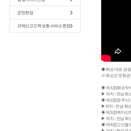
군민헌장
규제신고고객 보호·서비스헌장
◆ 화순 대표 관광
※ 화순군 문화관광 
◉ 제1경[화순적벽
▶ 위치 : 전남 화
◉ 제2경[운주사]
▶위치 : 전남 화
◉ 제3경[백아산
▶ 위치 : 전남 화
◉ 제4경[고인돌
▶ 위치 : 화순군