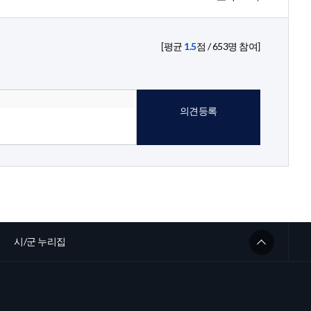
[평균
1.5
점 /
653
명 참여]
의견등록
시/군 누리집