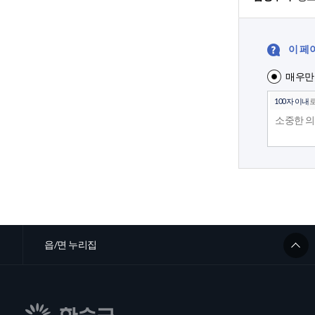
이 페
매우만
100자 이내
로
읍/면 누리집