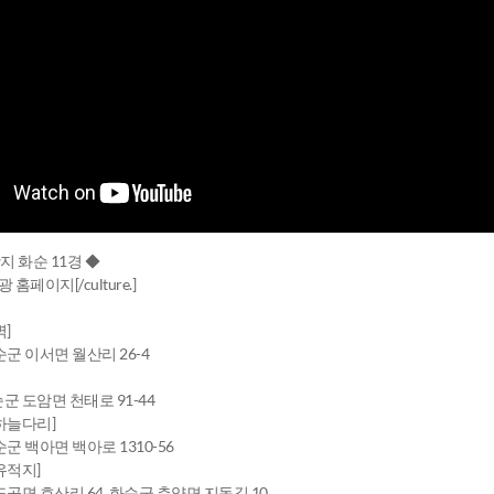
지 화순 11경 ◆
홈페이지[/culture.]
]
순군 이서면 월산리 26-4
순군 도암면 천태로 91-44
하늘다리]
순군 백아면 백아로 1310-56
유적지]
 도곡면 효산리 64, 화순군 춘양면 지동길 10