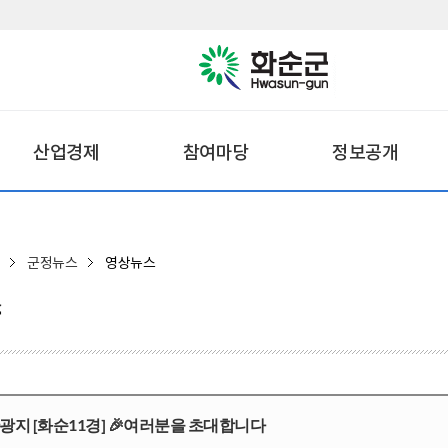
산업경제
참여마당
정보공개
군정뉴스
영상뉴스
스
광지 [화순11경] 🎉여러분을 초대합니다