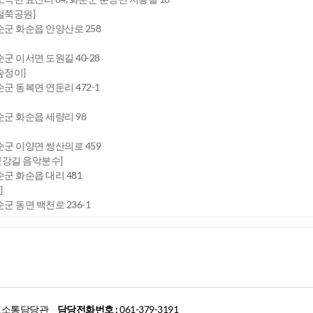
철쭉공원]
화순군 화순읍 안양산로 258
순군 이서면 도원길 40-28
숲정이]
순군 동복면 연둔리 472-1
화순군 화순읍 세량리 98
화순군 이양면 쌍산의로 459
꽃강길 음악분수]
순군 화순읍 대리 481
]
순군 동면 백천로 236-1
소통담당관
담당전화번호 :
061-379-3191