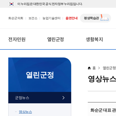
이 누리집은 대한민국 공식 전자정부 누리집입니다.
화순군의회
보건소
농업기술센터
읍면안내
평생학습관
전자민원
열린군정
생활복지
홈
열린군정
열린군정
영상뉴
군정뉴스
화순군 대표 관
영상뉴스