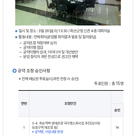
일시 및 장소 : 3월 26일(수) 13:30 / 화순군청 신관 4층 대회의실
활동내용 : 전체회의(분임별 회의결과 발표 및 질의응답)
공약조정 적정여부 심의
공약이행 점검
공약이행의 성과, 아이디어 및 개선방안
분임 참석자 과반 찬성으로 권고안 채택
공약 조정 승인사항
※ 전체 배심원 투표실시(과반 찬청 시 승인)
투표인원 : 총 15명
투표결과
연번
조정안건
승인
미승인
3-4. 화순적벽 생태관광 국가명소화사업 추진〔상수원
1
보호구역 재조정 등〕
14
1
※ 공약명, 사업내용 변경