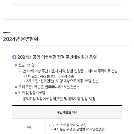
2024년 운영현황
2024년 공약 이행현황 점검 주민배심원단 운영
선발 : 25명
만 18세 이상 주민 가운데 지역, 성별, 연령을 고려하여 무작위로 선발
1차 모집 : ARS를 통한 무작위 추출
2차 모집 : 전화면접(151명 대상으로 최종 25명 선발)
주최‧주관 : 화순군, 한국매니페스토실천본부
위촉 및 활동 : 25명
공약조정 적정여부 심의(7건) 및 공약이행 점검(5건)
주민배심원 회의
2. 15. 위촉장 수여 및 교육
1차
4개 분임 구성 및 분임별 토의(안건상정)