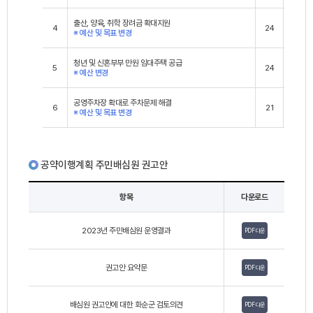
출산, 양육, 취학 장려금 확대지원
4
24
0
※ 예산 및 목표 변경
청년 및 신혼부부 만원 임대주택 공급
5
24
0
※ 예산 변경
공영주차장 확대로 주차문제 해결
6
21
3
※ 예산 및 목표 변경
공약이행계획 주민배심원 권고안
항목
다운로드
2023년 주민배심원 운영결과
PDF 다운
권고안 요약문
PDF 다운
배심원 권고안에 대한 화순군 검토의견
PDF 다운