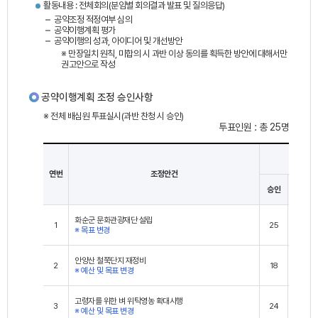
활동내용 : 전체회의(분임별 회의결과 발표 및 질의응답)
공약조정 적정여부 심의
공약이행계획 평가
공약이행의 성과, 아이디어 및 개선방안
※ 만장일치 원칙, 미합의 시 과반 이상 동의를 획득한 방안에 대해서만
권고안으로 작성
공약이행계획 조정 승인사항
※ 전체 배심원 투표실시(과반 찬청 시 승인)
투표인원 : 총 25명
투표결과
연번
조정안건
승인
미승인
화순군 문화관광재단 설립
1
25
0
※ 목표 변경
안양산 철쭉단지 재정비
2
18
7
※ 예산 및 목표 변경
고령자를 위한 벼 위탁영농 확대시행
3
24
1
※ 예산 및 목표 변경