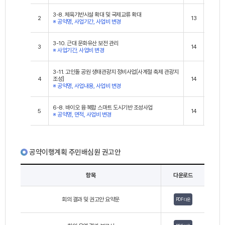
3-8. 체육기반시설 확대 및 국제교류 확대
2
13
2
※ 공약명, 사업기간, 사업비 변경
3-10. 근대 문화유산 보전 관리
3
14
1
※ 사업기간, 사업비 변경
3-11. 고인돌 공원 생태관광지 정비사업〔사계절 축제 관광지
4
조성〕
14
1
※ 공약명, 사업내용, 사업비 변경
6-8. 바이오 융·복합 스마트 도시기반 조성사업
5
14
1
※ 공약명, 면적, 사업비 변경
공약이행계획 주민배심원 권고안
항목
다운로드
회의 결과 및 권고안 요약문
PDF 다운