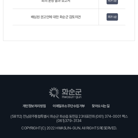
회의 운영 결과 보고서
PDF 다운
배심원 권고안에 대한 화순군 검토의견
PDF 다운
개인정보처리방침
이메일주소무단수집거부
찾아오시는길
(58112) 전남광주통합특별시 화순군 화순읍 동헌길 23대표전화 (061) 374-0001 팩스
(061)379-3134
COPYRIGHT(C) 2022 HWASUN-GUN. All RIGHTS RESERVED.