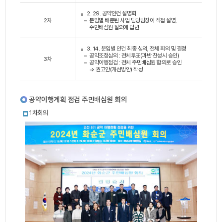
2. 29. 공약안건 설명회
2차
분임별 배분된 사업 담당팀장이 직접 설명,
주민배심원 질의에 답변
3. 14. 분임별 안건 최종 심의, 전체 회의 및 결정
공약조정심의 : 전체투표(과반 찬성시 승인)
3차
공약이행점검 : 전체 주민배심원 합의로 승인
⇒ 권고안(개선방안) 작성
공약이행계획 점검 주민배심원 회의
1차회의