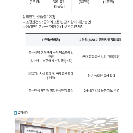
(1분임)
빨리빨리
(3분임)
(4분임)
(2분임)
심의안건 선정(총 12건)
조정안건 5 : 공약의 조정·변경 사항에 대한 승인
점검안건 7 : 공약이행 점검 및 권고안 제시
1분임(한마음)
2분임(8282: 공약시행 빨리빨리)
화순적벽 생태관광 국가 명소화사업
추진
근대 문화유산 보전 관리(조정)
〔상수원 보호구역 재조정 등〕(조정)
체육기반시설 확대 및 국제교류 확대
청년 농업인 육성 확대
(조정)
화순탄광 체험형 복합관광단지 조성
24시간 양육 돌봄 제도 운영
2차회의