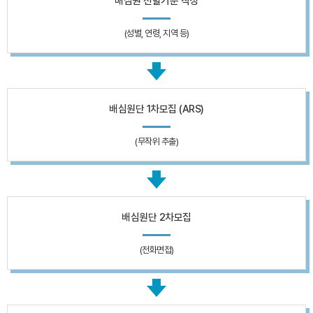
배심원 선발기준 작성
(성별, 연령, 지역 등)
배심원단 1차모집 (ARS)
(무작위 추출)
배심원단 2차모집
(전화면접)