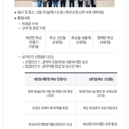
일시 및 장소 : 2월 15일(목) 13:30 / 화순군청 신관 4층 대회의실
활동내용
위촉장 수여
교육 및 분임 구성
깨끗한 화순
화순 고인돌
화순을 새롭게!
행복한 화순
만들기
(2분임)
(3분임)
(4분임)
(1분임)
심의안건 선정(총 12건)
조정안건 7 : 공약의 조정·변경 사항에 대한 승인
점검안건 5 : 공약이행 점검 및 권고안 제시
1분임(깨끗한 화순 만들기)
2분임(화순 고인돌)
문화‧예술단체 지원 및 체험기회 확대
체육기반시설 확대 및 국제교류 확대
(조정)
(조정)
조광조 유배지 확대개발(조정)
화순 환승센터 조성사업(조정)
화순팜(자연속愛) 운영 활성화
화순탄광 체험형 복합관광단지 조성