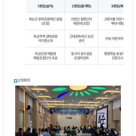
1분임(쉼터)
2분임(들국화)
3분임(복숭아)
화순군 문화관광재단 설립
안양산 철쭉단지
고령자를 위한 벼 위탁영
(조정)
재정비(조정)
확대시행(조정)
화순적벽 생태관광
근대문화유산 보전
귀농‧귀촌자의 정착 지
국가명소화
관리
화순탄광 체험형
동구리 호수공원
평생학습 환경구축을 통
복합관광단지 조성
관광자원화
인문도시 조성
2차회의