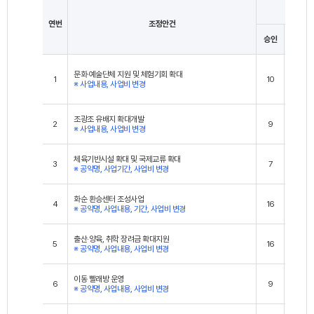
투표결과
연번
조정안건
승인
미승인
문화‧예술단체 지원 및 체험기회 확대
1
10
7
※ 사업내용, 사업비 변경
조광조 유배지 확대개발
2
9
8
※ 사업내용, 사업비 변경
체육기반시설 확대 및 국제교류 확대
3
7
10
※ 공약명, 사업기간, 사업비 변경
화순 환승센터 조성사업
4
16
1
※ 공약명, 사업내용, 기간, 사업비 변경
출산‧양육, 취학 장려금 확대지원
5
16
1
※ 공약명, 사업내용, 사업비 변경
이동 빨래방 운영
6
9
8
※ 공약명, 사업내용, 사업비 변경