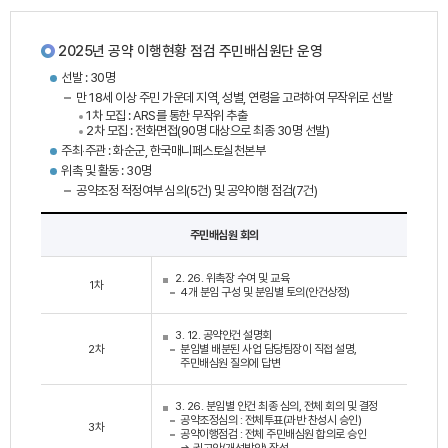
2025년 공약 이행현황 점검 주민배심원단 운영
선발 : 30명
만 18세 이상 주민 가운데 지역, 성별, 연령을 고려하여 무작위로 선발
1차 모집 : ARS를 통한 무작위 추출
2차 모집 : 전화면접(90명 대상으로 최종 30명 선발)
주최‧주관 : 화순군, 한국매니페스토실천본부
위촉 및 활동 : 30명
공약조정 적정여부 심의(5건) 및 공약이행 점검(7건)
주민배심원 회의
2. 26. 위촉장 수여 및 교육
1차
4개 분임 구성 및 분임별 토의(안건상정)
3. 12. 공약안건 설명회
2차
분임별 배분된 사업 담당팀장이 직접 설명,
주민배심원 질의에 답변
3. 26. 분임별 안건 최종 심의, 전체 회의 및 결정
공약조정심의 : 전체투표(과반 찬성시 승인)
3차
공약이행점검 : 전체 주민배심원 합의로 승인
⇒ 권고안(개선방안) 작성