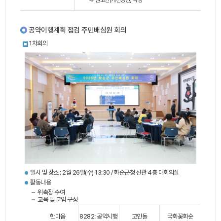
공약이행계획 점검 주민배심원 회의
1차회의
일시 및 장소 : 2월 26일(수) 13:30 / 화순군청 신관 4층 대회의실
활동내용
위촉장 수여
교육 및 분임 구성
한마음
8282: 공약시행
고인돌
국화꽃화순