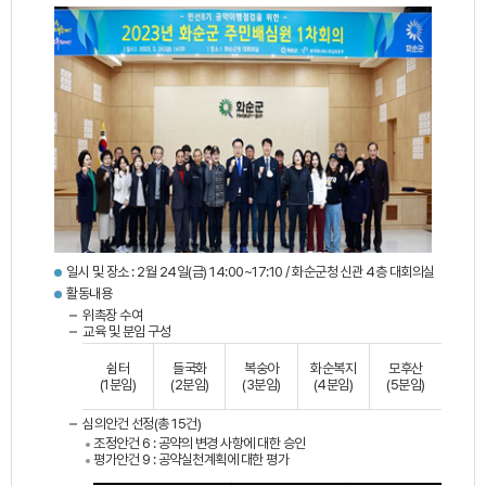
일시 및 장소 : 2월 24일(금) 14:00~17:10 / 화순군청 신관 4층 대회의실
활동내용
위촉장 수여
교육 및 분임 구성
쉼터
들국화
복숭아
화순복지
모후산
(1분임)
(2분임)
(3분임)
(4분임)
(5분임)
심의안건 선정(총 15건)
조정안건 6 : 공약의 변경 사항에 대한 승인
평가안건 9 : 공약실천계획에 대한 평가