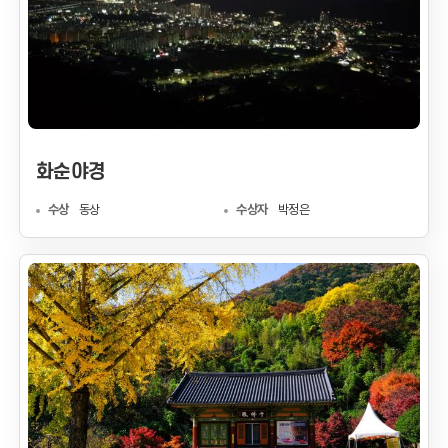
화순야경
수상
동상
수상자
박정은