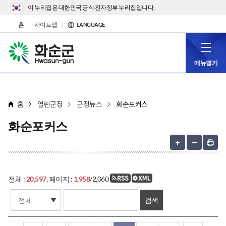
이 누리집은 대한민국 공식 전자정부 누리집입니다.
홈
사이트맵
LANGUAGE
메뉴열기
홈
열린군정
군정뉴스
화순포커스
화순포커스
전체 :
20,597
, 페이지 :
1,958
/2,060