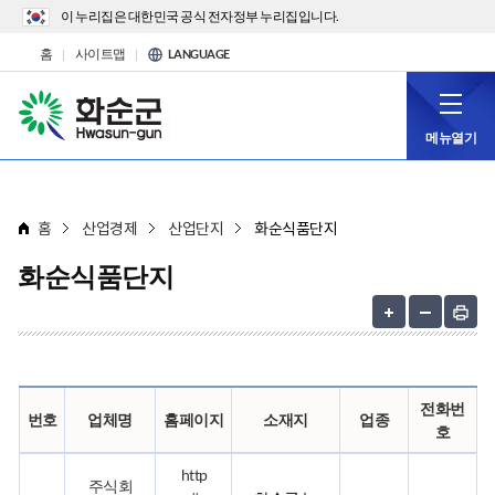
이 누리집은 대한민국 공식 전자정부 누리집입니다.
홈
사이트맵
LANGUAGE
메뉴열기
홈
산업경제
산업단지
화순식품단지
화순식품단지
전화번
번호
업체명
홈페이지
소재지
업종
호
http
주식회