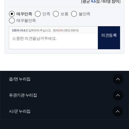
[평균
4.6
점 /
83
명 참여]
매우만족
만족
보통
불만족
매우불만족
100자 이내
로 입력하여 주십시오.
현재
0
자 (최대 100자)
의견등록
읍/면 누리집
유관기관 누리집
시/군 누리집