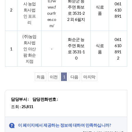
s://w
화순군 능
사 농업
061
ww.f
주면 화보
식료
2
회사법
610
ourfr
로 3531-2
품
인 포프
891
ee.co
2 외 6필지
리
m/
(주)농업
화순군 능
061
회사법
주면 화보
식료
610
1
인 아산
-
로 3531-1
품
891
팜 화순
0
2
지점
처음
이전
1
다음
마지막
담당부서 :
담당전화번호 :
조회 :
25,811
이 페이지에서 제공하는 정보에 대하여 만족하십니까?