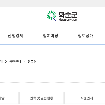
산업경제
참여마당
정보공개
개
읍면안내
청풍면
사말
연혁 및 일반현황
직원안내