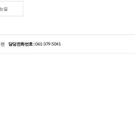
는길
풍면
담당전화번호 :
061-379-5041