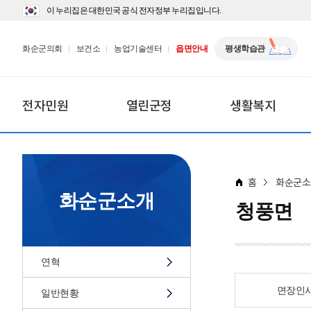
이 누리집은 대한민국 공식 전자정부 누리집입니다.
화순군의회
보건소
농업기술센터
읍면안내
평생학습관
전자민원
열린군정
생활복지
홈
화순군소
화순군소개
청풍면
연혁
면장인
일반현황