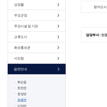
상징물
찾아오시
주요군정
주요시설 및 기관
담당부서 :
청
교류도시
화순홍보관
사진첩
읍면안내
화순읍
한천면
춘양면
청풍면
이양면