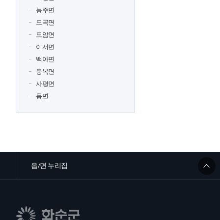
능주면
도곡면
도암면
이서면
백아면
동복면
사평면
동면
읍/면 누리집