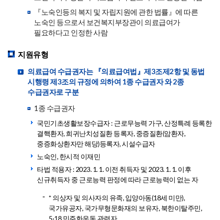
『노숙인등의 복지 및 자립지원에 관한 법률』에 따른
노숙인 등으로서 보건복지부장관이 의료급여가
필요하다고 인정한 사람
지원유형
의료급여 수급권자는 『의료급여법』제3조제2항 및 동법
시행령 제3조의 규정에 의하여 1종 수급권자 와 2종
수급권자로 구분
1종 수급권자
국민기초생활보장수급자 : 근로무능력 가구, 산정특례 등록한
결핵환자, 희귀난치성질환 등록자, 중증질환(암환자,
중증화상환자만 해당)등록자, 시설수급자
노숙인, 한시적 이재민
타법 적용자 : 2023. 1. 1. 이전 취득자 및 2023. 1. 1. 이후
신규취득자 중 근로능력 판정에 따라 근로능력이 없는 자
* 의상자 및 의사자의 유족, 입양아동(18세 미만),
국가유공자, 국가무형문화재의 보유자, 북한이탈주민,
5·18 민주화운동 관련자