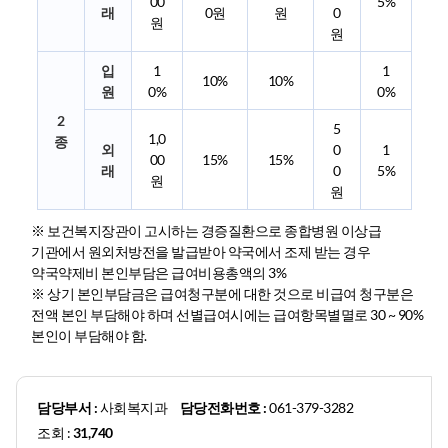
00
5%
래
0원
원
0
원
원
입
1
1
10%
10%
원
0%
0%
2
5
1,0
종
외
0
1
00
15%
15%
래
0
5%
원
원
※ 보건복지장관이 고시하는 경증질환으로 종합병원 이상급
기관에서 원외처방전을 발급받아 약국에서 조제 받는 경우
약국약제비 본인부담은 급여비용총액의 3%
※ 상기 본인부담금은 급여청구분에 대한 것으로 비급여 청구분은
전액 본인 부담해야 하며 선별급여시에는 급여항목별멸로 30 ~ 90%
본인이 부담해야 함.
담당부서 :
사회복지과
담당전화번호 :
061-379-3282
조회 :
31,740