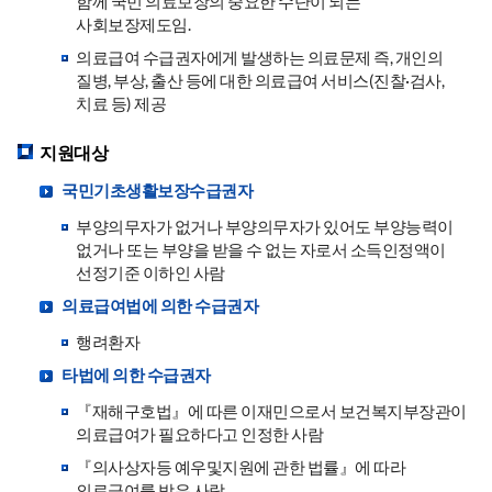
함께 국민 의료보장의 중요한 수단이 되는
사회보장제도임.
의료급여 수급권자에게 발생하는 의료문제 즉, 개인의
질병, 부상, 출산 등에 대한 의료급여 서비스(진찰·검사,
치료 등) 제공
지원대상
국민기초생활보장수급권자
부양의무자가 없거나 부양의무자가 있어도 부양능력이
없거나 또는 부양을 받을 수 없는 자로서 소득인정액이
선정기준 이하인 사람
의료급여법에 의한 수급권자
행려환자
타법에 의한 수급권자
『재해구호법』에 따른 이재민으로서 보건복지부장관이
의료급여가 필요하다고 인정한 사람
『의사상자등 예우및지원에 관한 법률』에 따라
의료급여를 받은 사람