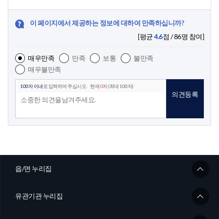
이 페이지에서 제공하는 정보에 대하여 만족하십니까?
[평균
4.6
점 /
86
명 참여]
매우만족
만족
보통
불만족
매우불만족
100자 이내
로 입력하여 주십시오.
현재
0
자 (최대 100자)
의견등록
읍/면 누리집
유관기관 누리집