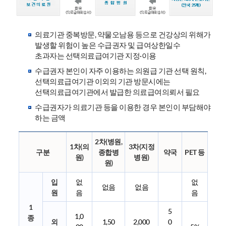
의료기관 중복방문, 약물오남용 등으로 건강상의 위해가
발생할 위험이 높은 수급권자 및 급여상한일수
초과자는 선택의료급여기관 지정·이용
수급권자 본인이 자주 이용하는 의원급 기관 선택 원칙,
선택의료급여기관 이외의 기관 방문시에는
선택의료급여기관에서 발급한 의료급여의뢰서 필요
수급권자가 의료기관 등을 이용한 경우 본인이 부담해야
하는 금액
2차(병원,
1차(의
3차(지정
구분
종합병
약국
PET 등
원)
병원)
원)
입
없
없
없음
없음
원
음
음
1
5
1,0
종
외
1,50
2,000
0