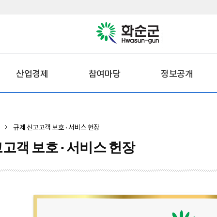
산업경제
참여마당
정보공개
규제 신고고객 보호 · 서비스 헌장
고객 보호 · 서비스 헌장