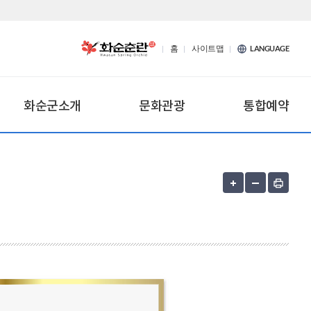
홈
사이트맵
LANGUAGE
화순군소개
문화관광
통합예약