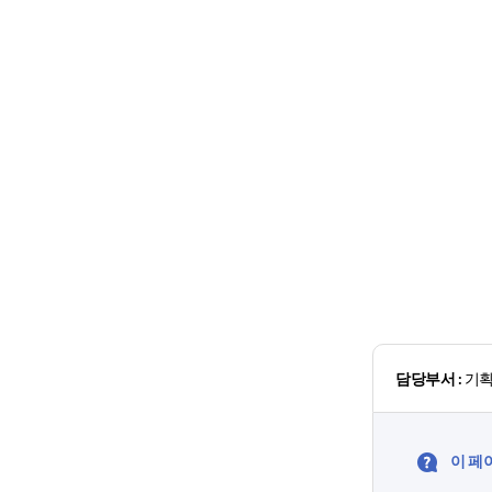
담당부서 :
기
이 페