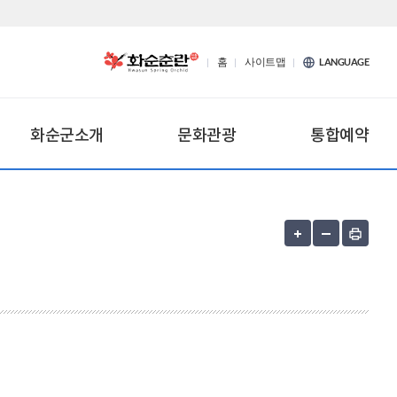
홈
사이트맵
LANGUAGE
화순군소개
문화관광
통합예약