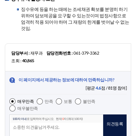
징수유예 등을 하는 때에는 조세채권 확보를 분명히 하기
위하여 담보제공을 요구할 수 있는것이며 법정사항으로
엄격히 적용 되어야 하며 그 재량의 한계를 벗어날 수 없는
것임.
담당부서 :
재무과
담당전화번호 :
061-379-3362
조회 :
40,865
이 페이지에서 제공하는 정보에 대하여 만족하십니까?
[평균
4.6
점 /
81
명 참여]
매우만족
만족
보통
불만족
매우불만족
100자 이내
로 입력하여 주십시오.
현재
0
자 (최대 100자)
의견등록