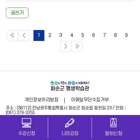
글쓰기
1
2
3
4
5
6
7
8
9
개인정보처리방침
이메일무단수집거부
주소 : (58112) 전남광주통합특별시 화순군 화순읍 동헌길 23 / 전화 :
(061) 379-3353
Copyright (c) 2023 HWASUN COUNTY LIFELONG EDUCATION. All
rights reserved.
수강신청
나의강좌
알바신청