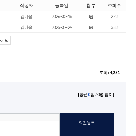
작성자
등록일
첨부
조회수
김다솜
2026-03-16
223
김다솜
2025-07-29
383
마지막
조회 :
4,251
[평균
0
점 /
0
명 참여]
의견등록