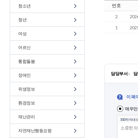
번호
청소년
2
20
청년
1
20
여성
어르신
통합돌봄
담당부서 :
담
장애인
위생정보
이 페
환경정보
매우만
재난관리
100자 이내
로
자연재난행동요령