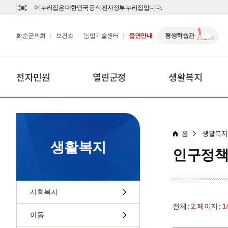
이 누리집은 대한민국 공식 전자정부 누리집입니다.
화순군의회
보건소
농업기술센터
읍면안내
평생학습관
전자민원
열린군정
생활복지
홈
생활복지
생활복지
인구정책
사회복지
전체 :
2
, 페이지 :
1
아동