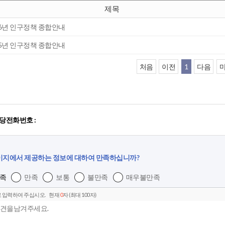
제목
26년 인구정책 종합안내
25년 인구정책 종합안내
처음
이전
1
다음
당전화번호 :
이지에서 제공하는 정보에 대하여 만족하십니까?
족
만족
보통
불만족
매우불만족
 입력하여 주십시오.
현재
0
자 (최대 100자)