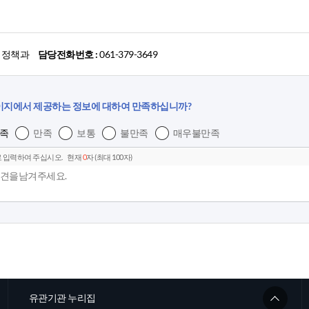
업정책과
담당전화번호 :
061-379-3649
이지에서 제공하는 정보에 대하여 만족하십니까?
족
만족
보통
불만족
매우불만족
 입력하여 주십시오.
현재
0
자 (최대 100자)
유관기관 누리집