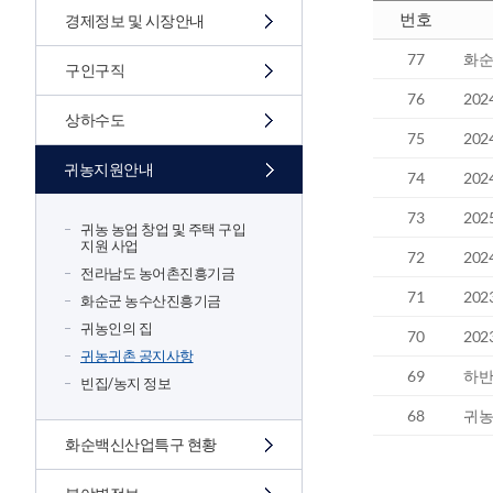
번호
경제정보 및 시장안내
77
화순군
구인구직
76
20
상하수도
75
20
귀농지원안내
74
20
73
20
귀농 농업 창업 및 주택 구입
지원 사업
72
20
전라남도 농어촌진흥기금
71
20
화순군 농수산진흥기금
귀농인의 집
70
20
귀농귀촌 공지사항
69
하반
빈집/농지 정보
68
귀농
화순백신산업특구 현황