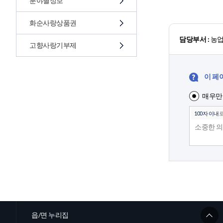
분야별정보
화순사랑상품권
담당부서 :
농
고향사랑기부제
이 페
매우만
100자 이내
로
읍/면 누리집