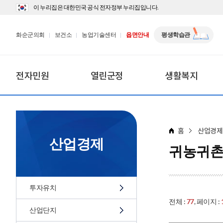
이 누리집은 대한민국 공식 전자정부 누리집입니다.
화순군의회
보건소
농업기술센터
읍면안내
평생학습관
전자민원
열린군정
생활복지
홈
산업경제
산업경제
귀농귀촌
투자유치
전체 :
77
, 페이지 :
산업단지