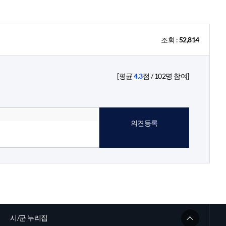
조회 :
52,814
[평균
4.3
점 /
102
명 참여]
의견등록
시/군 누리집