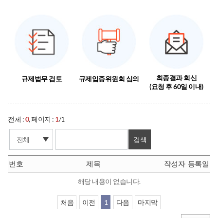
최종결과 회신
규제법무 검토
규제입증위원회 심의
(요청 후 60일 이내)
전체 :
0
, 페이지 :
1
/1
번호
제목
작성자
등록일
해당 내용이 없습니다.
처음
이전
1
다음
마지막