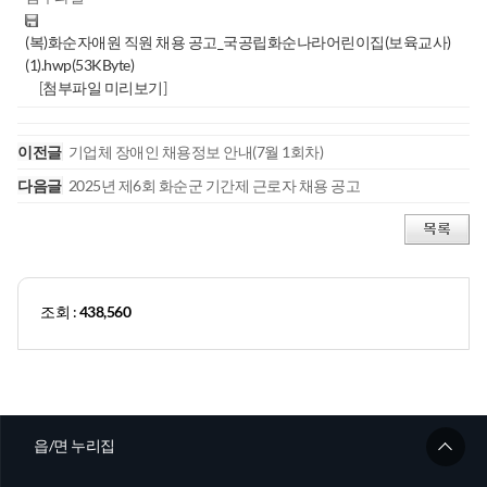
(복)화순자애원 직원 채용 공고_국공립화순나라어린이집(보육교사)
(1).hwp(53KByte)
[
첨부파일 미리보기
]
이전글
기업체 장애인 채용정보 안내(7월 1회차)
다음글
2025년 제6회 화순군 기간제 근로자 채용 공고
조회 :
438,560
읍/면 누리집