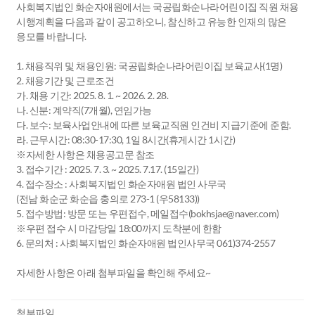
사회복지법인 화순자애원에서는 국공립화순나라어린이집 직원 채용
시행계획을 다음과 같이 공고하오니, 참신하고 유능한 인재의 많은
응모를 바랍니다.
1. 채용직위 및 채용인원: 국공립화순나라어린이집 보육교사(1명)
2. 채용기간 및 근로조건
가. 채용 기간: 2025. 8. 1. ~ 2026. 2. 28.
나. 신분: 계약직(7개월), 연임가능
다. 보수: 보육사업안내에 따른 보육교직원 인건비 지급기준에 준함.
라. 근무시간: 08:30-17:30, 1일 8시간(휴게시간 1시간)
※자세한 사항은 채용공고문 참조
3. 접수기간 : 2025. 7. 3. ~ 2025. 7.17. (15일간)
4. 접수장소 : 사회복지법인 화순자애원 법인 사무국
(전남 화순군 화순읍 충의로 273-1 (우58133))
5. 접수방법: 방문 또는 우편접수, 메일접수(bokhsjae@naver.com)
※우편 접수 시 마감당일 18:00까지 도착분에 한함
6. 문의처 : 사회복지법인 화순자애원 법인사무국 061)374-2557
자세한 사항은 아래 첨부파일을 확인해 주세요~
첨부파일